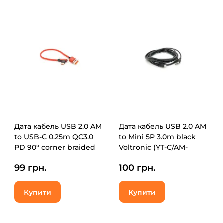
Дата кабель USB 2.0 AM
Дата кабель USB 2.0 AM
to USB-C 0.25m QC3.0
to Mini 5P 3.0m black
PD 90° corner braided
Voltronic (YT-C/AM-
red Voltronic (YT-USB-
3MnB/5446)
99 грн.
100 грн.
TypeC-2.0m/R)
Купити
Купити