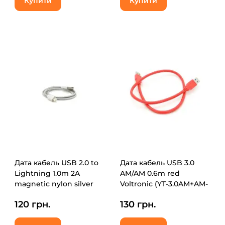
Купити
Купити
Дата кабель USB 2.0 to
Дата кабель USB 3.0
Lightning 1.0m 2A
AM/AM 0.6m red
magnetic nylon silver
Voltronic (YT-3.0AM+AM-
Voltronic (YT-MCFB-
0.6R)
120 грн.
130 грн.
L/S/13190/09165)