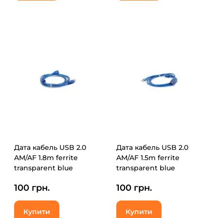
Дата кабель USB 2.0
Дата кабель USB 2.0
AM/AF 1.8m ferrite
AM/AF 1.5m ferrite
transparent blue
transparent blue
Voltronic (YT-AM/AF-
Voltronic (YT-AM/AF-
100 грн.
100 грн.
1.8TBL)
1.5TBL)
Купити
Купити