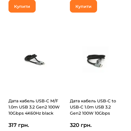
Купити
Купити
Дата кабель USB-C M/F
Дата кабель USB-C to
1.0m USB 3.2 Gen2 100W
USB-C 1.0m USB 3.2
10Gbps 4K60Hz black
Gen2 100W 10Gbps
Voltronic (YT-TC-TC-EXB-
4K60Hz black Voltronic
317 грн.
320 грн.
1m)
(YT-TC-TC-B-1m)