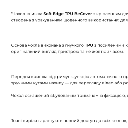
"Чохол-книжка
Soft Edge TPU BeCover
з кріпленням дл
створена з урахуванням щоденного використання: для 
Основа чохла виконана з гнучкого
TPU
з посиленими к
оригінальний вигляд пристрою та не жовтіє з часом.
Передня кришка підтримує функцію автоматичного п
зручними кутами нахилу — для перегляду відео або ро
Чохол оснащений вбудованим тримачем із фіксацією, щ
Точні вирізи гарантують повний доступ до всіх кнопок, 