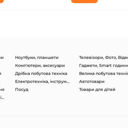
ни
Ноутбуки, планшети
Телевізори, Фото, Віде
Комп'ютери, аксесуари
я
Дрібна побутова техніка
Велика побутова техні
а
Електротехніка, інструменти
Автотовари
ня
Посуд
Товари для дітей
Товари для спорту та відпочинку