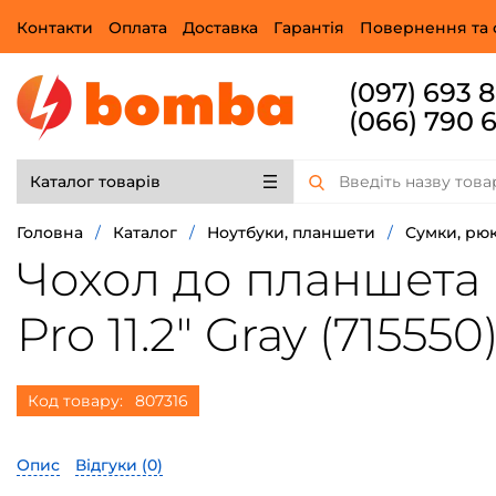
Контакти
Оплата
Доставка
Гарантія
Повернення та 
(097) 693 
(066) 790 
Каталог товарів
Головна
/
Каталог
/
Ноутбуки, планшети
/
Сумки, рюк
Чохол до планшета B
Pro 11.2" Gray (715550
Код товару:
807316
Опис
Відгуки (
0
)