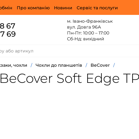
обмін
Про компанію
Новини
Сервіс та послуги
м. Івано-Франківськ
88 67
вул. Довга 96А
67 69
Пн-Пт: 10:00 – 17:00
Сб-Нд: вихідний
заки, чохли
/
Чохли до планшетів
/
BeCover
/
eCover Soft Edge TPU
)