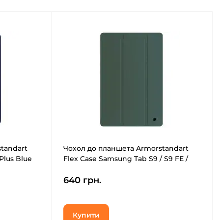
tandart
Чохол до планшета Armorstandart
Plus Blue
Flex Case Samsung Tab S9 / S9 FE /
S10 FE Dark Green (ARM84448)
640 грн.
Купити