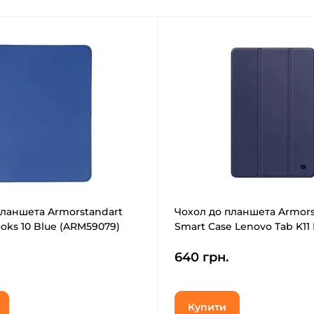
планшета Armorstandart
Чохол до планшета Armors
ooks 10 Blue (ARM59079)
Smart Case Lenovo Tab K11 
(ARM83272)
640 грн.
Купити