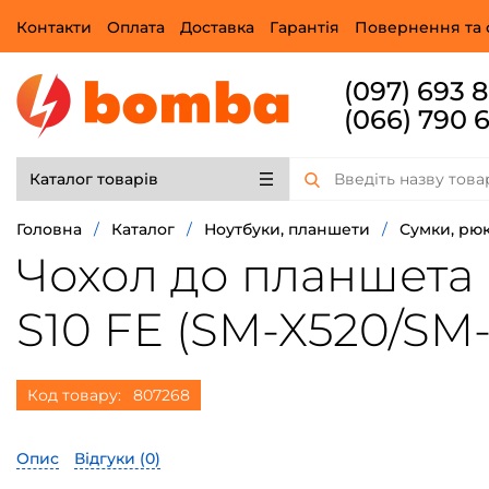
Контакти
Оплата
Доставка
Гарантія
Повернення та 
(097) 693 
(066) 790 
Каталог товарів
Головна
/
Каталог
/
Ноутбуки, планшети
/
Сумки, рюк
Чохол до планшета 
S10 FE (SM-X520/SM-X
Код товару:
807268
Опис
Відгуки (
0
)