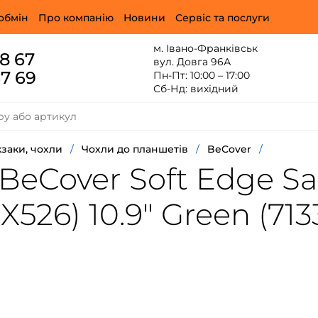
обмін
Про компанію
Новини
Сервіс та послуги
м. Івано-Франківськ
88 67
вул. Довга 96А
67 69
Пн-Пт: 10:00 – 17:00
Сб-Нд: вихідний
заки, чохли
/
Чохли до планшетів
/
BeCover
/
BeCover Soft Edge S
526) 10.9" Green (713