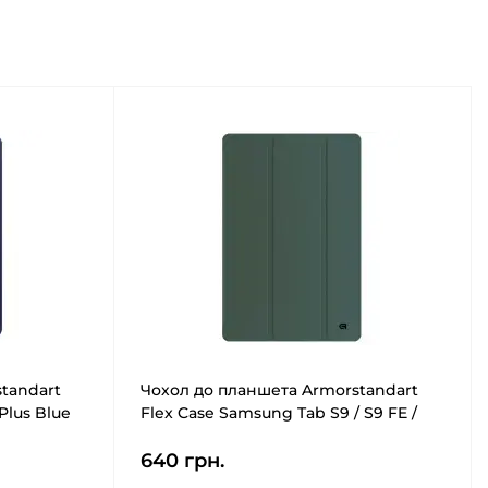
tandart
Чохол до планшета Armorstandart
Plus Blue
Flex Case Samsung Tab S9 / S9 FE /
S10 FE Dark Green (ARM84448)
640 грн.