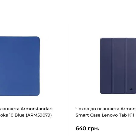
планшета Armorstandart
Чохол до планшета Armors
ooks 10 Blue (ARM59079)
Smart Case Lenovo Tab K11 
(ARM83272)
640 грн.