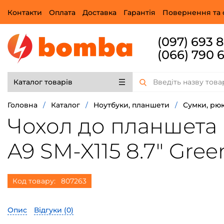
Контакти
Оплата
Доставка
Гарантія
Повернення та 
(097) 693 
(066) 790 
Каталог товарів
Головна
/
Каталог
/
Ноутбуки, планшети
/
Сумки, рюк
Чохол до планшета 
A9 SM-X115 8.7" Gree
Код товару:
807263
Опис
Відгуки (
0
)