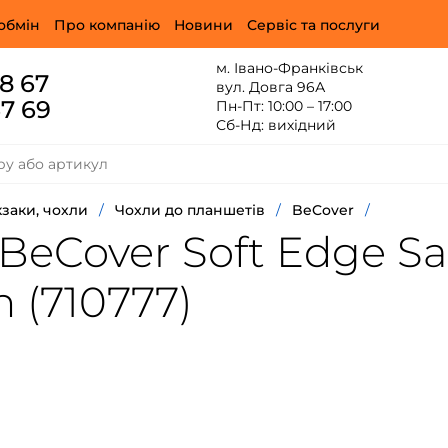
обмін
Про компанію
Новини
Сервіс та послуги
м. Івано-Франківськ
88 67
вул. Довга 96А
67 69
Пн-Пт: 10:00 – 17:00
Сб-Нд: вихідний
заки, чохли
/
Чохли до планшетів
/
BeCover
/
BeCover Soft Edge S
n (710777)