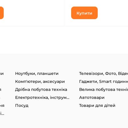
Купити
ни
Ноутбуки, планшети
Телевізори, Фото, Віде
Комп'ютери, аксесуари
я
Дрібна побутова техніка
Велика побутова техні
а
Електротехніка, інструменти
Автотовари
ня
Посуд
Товари для дітей
Товари для спорту та відпочинку