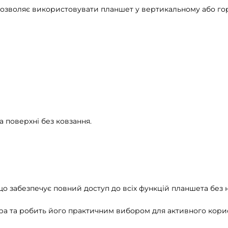
а дозволяє використовувати планшет у вертикальному або г
а поверхні без ковзання.
 що забезпечує повний доступ до всіх функцій планшета без н
ара та робить його практичним вибором для активного кори