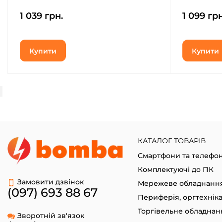
(ZG38C05461)
(ARM77518
1 039 грн.
1 099 грн
Купити
Купити
КАТАЛОГ ТОВАРІВ
Смартфони та телефо
Комплектуючі до ПК
Замовити дзвінок
Мережеве обладнанн
(097) 693 88 67
Периферія, оргтехнік
Торгівельне обладнан
Зворотній зв'язок