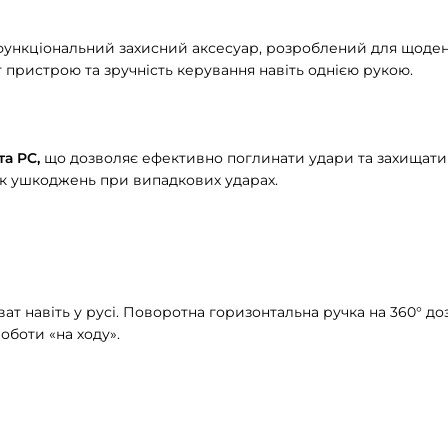
ункціональний захисний аксесуар, розроблений для щоден
т пристрою та зручність керування навіть однією рукою.
та PC,
що дозволяє ефективно поглинати удари та захищати п
к ушкоджень при випадкових ударах.
ат навіть у русі. Поворотна горизонтальна ручка на 360° д
оботи «на ходу».