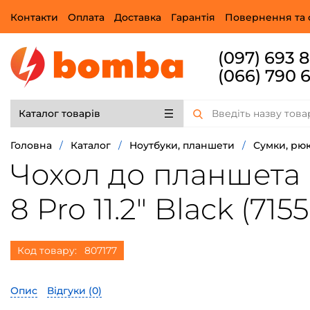
Контакти
Оплата
Доставка
Гарантія
Повернення та 
(097) 693 
(066) 790 
Каталог товарів
Головна
/
Каталог
/
Ноутбуки, планшети
/
Сумки, рюк
Чохол до планшета B
8 Pro 11.2" Black (715
Код товару:
807177
Опис
Відгуки (
0
)