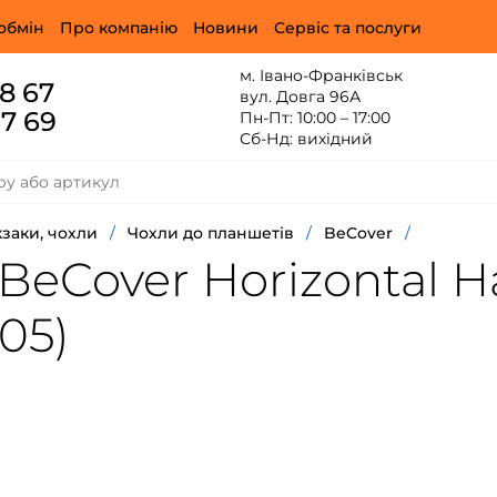
обмін
Про компанію
Новини
Сервіс та послуги
м. Івано-Франківськ
88 67
вул. Довга 96А
67 69
Пн-Пт: 10:00 – 17:00
Сб-Нд: вихідний
заки, чохли
/
Чохли до планшетів
/
BeCover
/
eCover Horizontal Ha
505)