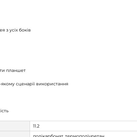
я з усіх боків
ити планшет
ь-якому сценарії використання
ість
11.2
полікарбонат, термополіуретан