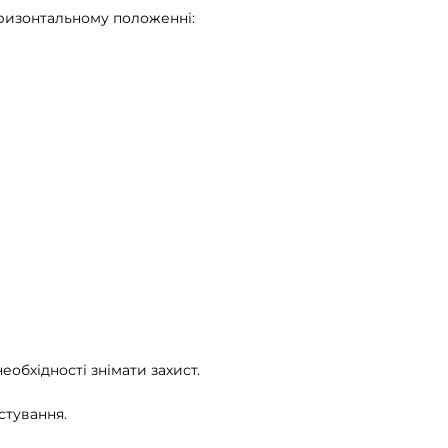
оризонтальному положенні:
еобхідності знімати захист.
стування.