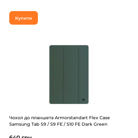
Купити
Чохол до планшета Armorstandart Flex Case
Samsung Tab S9 / S9 FE / S10 FE Dark Green
(ARM84448)
640 грн.