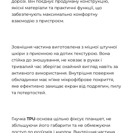
дорозі. Він поєднує продуману конструкцію,
якісні матеріали та практичні функції, що
забезпечують максимально комфортну
взаємодію з пристроєм.
Зовнішня частина виготовлена з міцної штучної
шкіри з приємною на дотик текстурою. Вона
стійка до зношування, не ковзає в руках і
тривалий час зберігає охайний вигляд навіть за
активного використання. Внутрішня поверхня
обкладинки має м’яке мікрофіброве покриття,
яке ефективно захищає екран від подряпин, пилу
та потертостей.
Гнучка
TPU
-основа щільно фіксує планшет, не
збільшуючи його габарити та не обмежуючи
доступ до роз’ємів і кнопок. Внутрішня частина