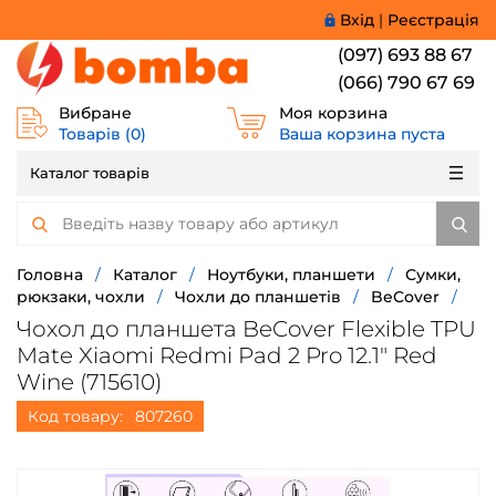
Вхід
|
Реєстрація
(097) 693 88 67
(066) 790 67 69
Вибране
Моя корзина
Товарів (
0
)
Ваша корзина пуста
Каталог товарів
Головна
/
Каталог
/
Ноутбуки, планшети
/
Сумки,
рюкзаки, чохли
/
Чохли до планшетів
/
BeCover
/
Чохол до планшета BeCover Flexible TPU
Mate Xiaomi Redmi Pad 2 Pro 12.1" Red
Wine (715610)
Код товару:
807260