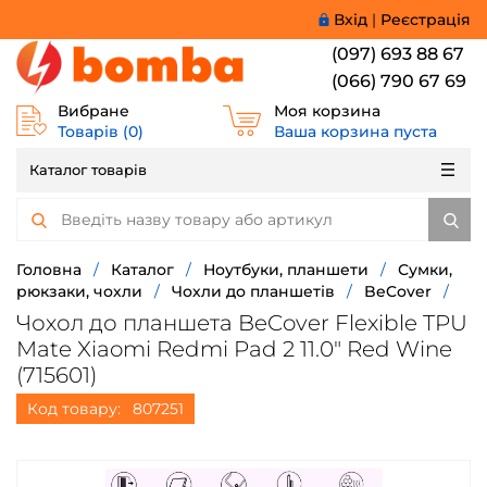
Вхід
|
Реєстрація
(097) 693 88 67
(066) 790 67 69
Вибране
Моя корзина
Товарів (
0
)
Ваша корзина пуста
Каталог товарів
Головна
/
Каталог
/
Ноутбуки, планшети
/
Сумки,
рюкзаки, чохли
/
Чохли до планшетів
/
BeCover
/
Чохол до планшета BeCover Flexible TPU
Mate Xiaomi Redmi Pad 2 11.0" Red Wine
(715601)
Код товару:
807251