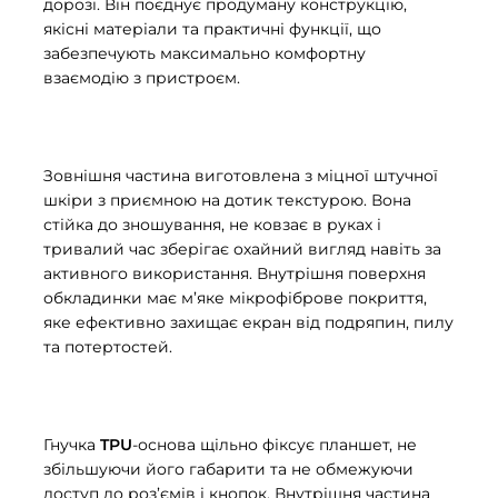
дорозі. Він поєднує продуману конструкцію,
якісні матеріали та практичні функції, що
забезпечують максимально комфортну
взаємодію з пристроєм.
Зовнішня частина виготовлена з міцної штучної
шкіри з приємною на дотик текстурою. Вона
стійка до зношування, не ковзає в руках і
тривалий час зберігає охайний вигляд навіть за
активного використання. Внутрішня поверхня
обкладинки має м’яке мікрофіброве покриття,
яке ефективно захищає екран від подряпин, пилу
та потертостей.
Гнучка
TPU
-основа щільно фіксує планшет, не
збільшуючи його габарити та не обмежуючи
доступ до роз’ємів і кнопок. Внутрішня частина