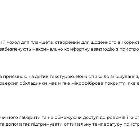
ний чохол для планшета, створений для щоденного використан
що забезпечують максимально комфортну взаємодію з пристро
з приємною на дотик текстурою. Вона стійка до зношування, 
поверхня обкладинки має м’яке мікрофіброве покриття, яке 
чи його габарити та не обмежуючи доступ до роз’ємів і кноп
 та допомагає підтримувати оптимальну температуру пристр