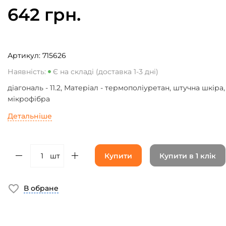
642 грн.
Артикул:
715626
Наявність:
Є на складі (доставка 1-3 дні)
діагональ - 11.2, Матеріал - термополіуретан, штучна шкіра,
мікрофібра
Детальніше
шт
Купити
Купити в 1 клік
В обране