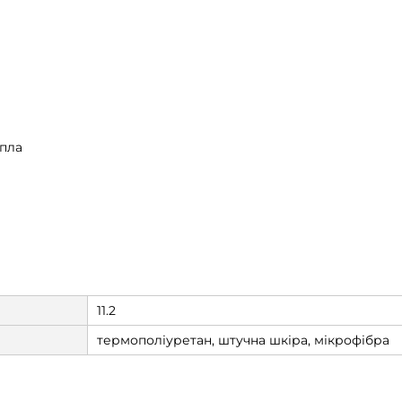
епла
11.2
термополіуретан, штучна шкіра, мікрофібра