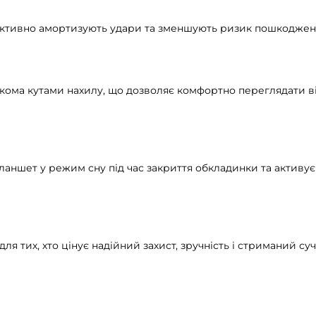
ктивно амортизують удари та зменшують ризик пошкоджень 
ькома кутами нахилу, що дозволяє комфортно переглядати ві
аншет у режим сну під час закриття обкладинки та активує
для тих, хто цінує надійний захист, зручність і стриманий су