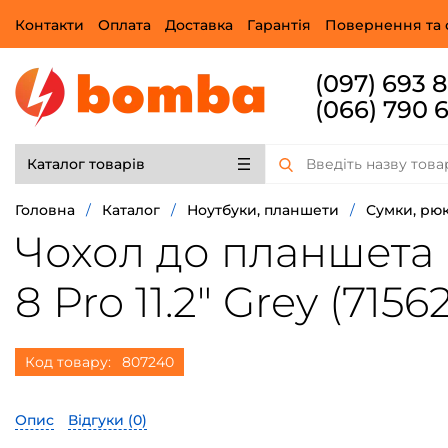
Контакти
Оплата
Доставка
Гарантія
Повернення та 
(097) 693 
(066) 790 
Каталог товарів
Головна
/
Каталог
/
Ноутбуки, планшети
/
Сумки, рюк
Чохол до планшета B
8 Pro 11.2" Grey (7156
Код товару:
807240
Опис
Відгуки (
0
)