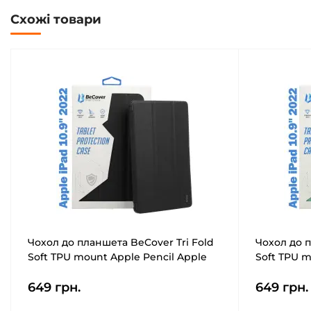
Схожі товари
Чохол до планшета BeCover Tri Fold
Чохол до п
Soft TPU mount Apple Pencil Apple
Soft TPU m
iPad 10.9" 2022/24/11" 2025 Black
iPad 10.9" 
649 грн.
649 грн.
(708459)
(708460)