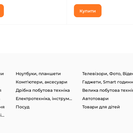
Купити
ни
Ноутбуки, планшети
Телевізори, Фото, Віде
Комп'ютери, аксесуари
я
Дрібна побутова техніка
Велика побутова техні
а
Електротехніка, інструменти
Автотовари
ня
Посуд
Товари для дітей
Товари для спорту та відпочинку