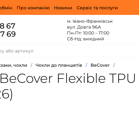
обмін
Про компанію
Новини
Сервіс та послуги
м. Івано-Франківськ
88 67
вул. Довга 96А
67 69
Пн-Пт: 10:00 – 17:00
Сб-Нд: вихідний
заки, чохли
/
Чохли до планшетів
/
BeCover
/
eCover Flexible TPU 
26)