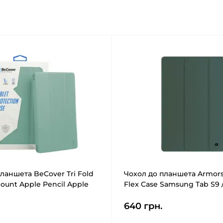
ланшета BeCover Tri Fold
Чохол до планшета Armors
ount Apple Pencil Apple
Flex Case Samsung Tab S9 /
2022/24/11" 2025 Dark Green
S10 FE Dark Green (ARM84
640 грн.