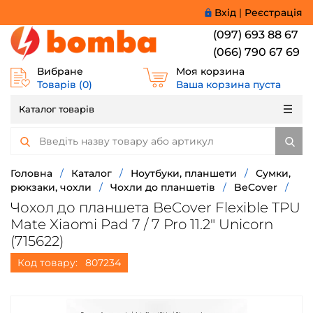
Вхід
|
Реєстрація
(097) 693 88 67
(066) 790 67 69
Вибране
Моя корзина
Товарів (
0
)
Ваша корзина пуста
Каталог товарів
Головна
/
Каталог
/
Ноутбуки, планшети
/
Сумки,
рюкзаки, чохли
/
Чохли до планшетів
/
BeCover
/
Чохол до планшета BeCover Flexible TPU
Mate Xiaomi Pad 7 / 7 Pro 11.2" Unicorn
(715622)
Код товару:
807234