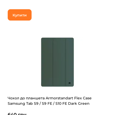
Купити
Чохол до планшета Armorstandart Flex Case
Samsung Tab S9 / S9 FE / S10 FE Dark Green
(ARM84448)
640 грн.