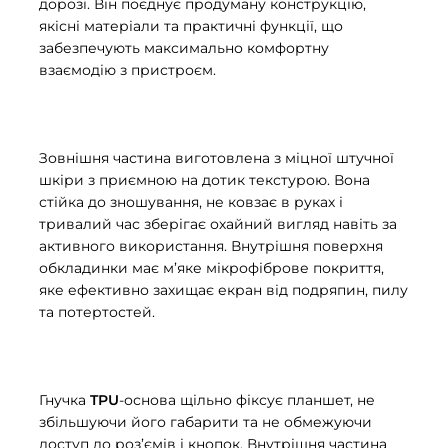
дорозі. Він поєднує продуману конструкцію,
якісні матеріали та практичні функції, що
забезпечують максимально комфортну
взаємодію з пристроєм.
Зовнішня частина виготовлена з міцної штучної
шкіри з приємною на дотик текстурою. Вона
стійка до зношування, не ковзає в руках і
тривалий час зберігає охайний вигляд навіть за
активного використання. Внутрішня поверхня
обкладинки має м’яке мікрофіброве покриття,
яке ефективно захищає екран від подряпин, пилу
та потертостей.
Гнучка
TPU
-основа щільно фіксує планшет, не
збільшуючи його габарити та не обмежуючи
доступ до роз’ємів і кнопок. Внутрішня частина