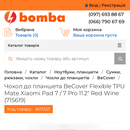
Вхід
|
Реєстрація
(097) 693 88 67
(066) 790 67 69
Вибране
Моя корзина
Товарів (
0
)
Ваша корзина пуста
Каталог товарів
Головна
/
Каталог
/
Ноутбуки, планшети
/
Сумки,
рюкзаки, чохли
/
Чохли до планшетів
/
BeCover
/
Чохол до планшета BeCover Flexible TPU
Mate Xiaomi Pad 7 / 7 Pro 11.2" Red Wine
(715619)
Код товару:
807233