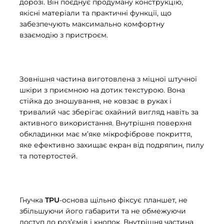
дорозі. Він поєднує продуману конструкцію,
якісні матеріали та практичні функції, що
забезпечують максимально комфортну
взаємодію з пристроєм.
Зовнішня частина виготовлена з міцної штучної
шкіри з приємною на дотик текстурою. Вона
стійка до зношування, не ковзає в руках і
тривалий час зберігає охайний вигляд навіть за
активного використання. Внутрішня поверхня
обкладинки має м’яке мікрофіброве покриття,
яке ефективно захищає екран від подряпин, пилу
та потертостей.
Гнучка
TPU
-основа щільно фіксує планшет, не
збільшуючи його габарити та не обмежуючи
доступ до роз’ємів і кнопок. Внутрішня частина