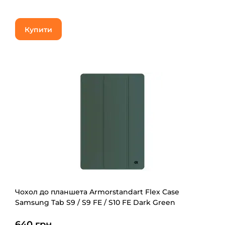
Купити
Чохол до планшета Armorstandart Flex Case
Samsung Tab S9 / S9 FE / S10 FE Dark Green
(ARM84448)
640 грн.