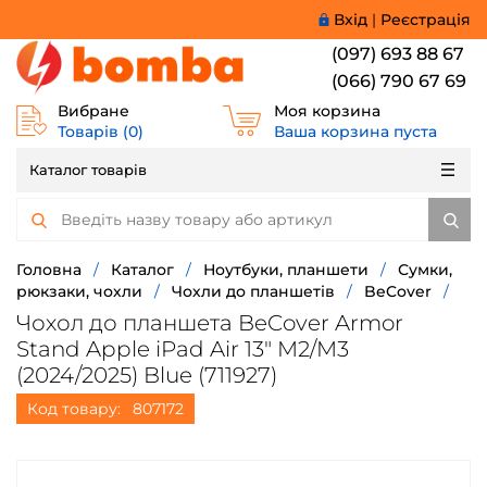
Вхід
|
Реєстрація
(097) 693 88 67
(066) 790 67 69
Вибране
Моя корзина
Товарів (
0
)
Ваша корзина пуста
Каталог товарів
Головна
/
Каталог
/
Ноутбуки, планшети
/
Сумки,
рюкзаки, чохли
/
Чохли до планшетів
/
BeCover
/
Чохол до планшета BeCover Armor
Stand Apple iPad Air 13" M2/M3
(2024/2025) Blue (711927)
Код товару:
807172