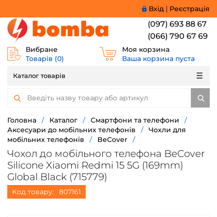
Вхід
|
Реєстрація
(097) 693 88 67
(066) 790 67 69
Вибране
Моя корзина
Товарів (
0
)
Ваша корзина пуста
Каталог товарів
Головна
/
Каталог
/
Смартфони та телефони
/
Аксесуари до мобільних телефонів
/
Чохли для
мобільних телефонів
/
BeCover
/
Чохол до мобільного телефона BeCover
Silicone Xiaomi Redmi 15 5G (169mm)
Global Black (715779)
Код товару:
807161