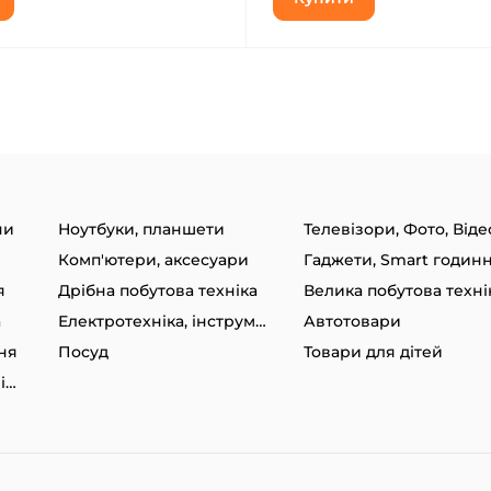
ни
Ноутбуки, планшети
Телевізори, Фото, Віде
Комп'ютери, аксесуари
я
Дрібна побутова техніка
Велика побутова техні
а
Електротехніка, інструменти
Автотовари
ня
Посуд
Товари для дітей
Товари для спорту та відпочинку