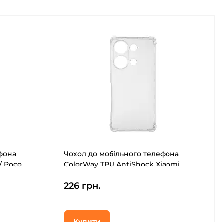
фона
Чохол до мобільного телефона
/ Poco
ColorWay TPU AntiShock Xiaomi
Redmi Note 13 Pro, Clear (CW-
226 грн.
CTASXRN13P)
Купити