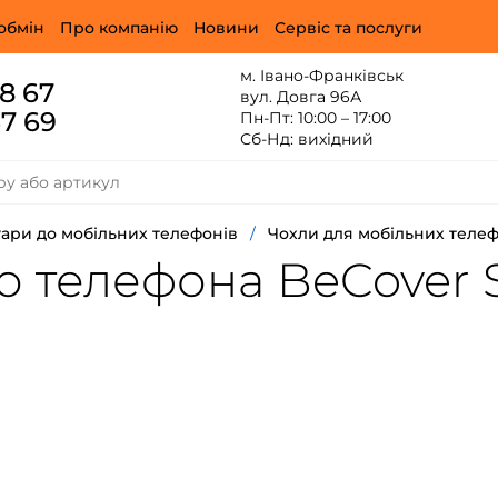
обмін
Про компанію
Новини
Сервіс та послуги
м. Івано-Франківськ
88 67
вул. Довга 96А
67 69
Пн-Пт: 10:00 – 17:00
Сб-Нд: вихідний
ари до мобільних телефонів
/
Чохли для мобільних телеф
 телефона BeCover Si