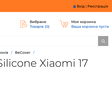
Вхід
|
Реєстрація
Вибране
Моя корзина
Товарів (
0
)
Ваша корзина пуста
онів
/
BeCover
/
licone Xiaomi 17