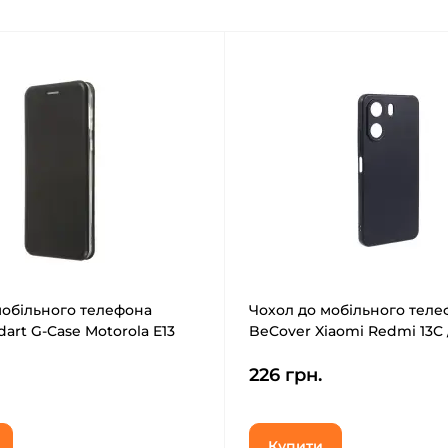
мобільного телефона
Чохол до мобільного теле
art G-Case Motorola E13
BeCover Xiaomi Redmi 13C 
66150)
C65Black (710462)
226 грн.
Купити