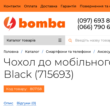
Контакти
Оплата
Доставка
Гарантія
Повернення та 
(097) 693 
(066) 790 
Каталог товарів
Головна
/
Каталог
/
Смартфони та телефони
/
Аксесу
Чохол до мобільного
Black (715693)
Код товару:
807158
Опис
Відгуки (
0
)