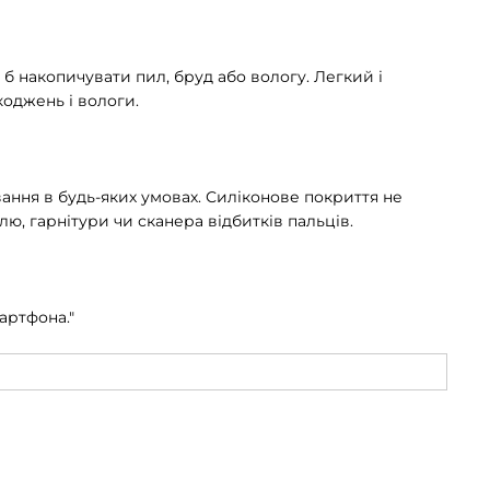
б накопичувати пил, бруд або вологу. Легкий і
коджень і вологи.
вання в будь-яких умовах. Силіконове покриття не
ю, гарнітури чи сканера відбитків пальців.
артфона."