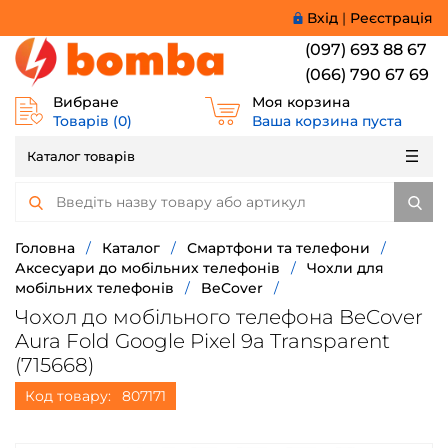
Вхід
|
Реєстрація
(097) 693 88 67
(066) 790 67 69
Вибране
Моя корзина
Товарів (
0
)
Ваша корзина пуста
Каталог товарів
Головна
/
Каталог
/
Смартфони та телефони
/
Аксесуари до мобільних телефонів
/
Чохли для
мобільних телефонів
/
BeCover
/
Чохол до мобільного телефона BeCover
Aura Fold Google Pixel 9a Transparent
(715668)
Код товару:
807171