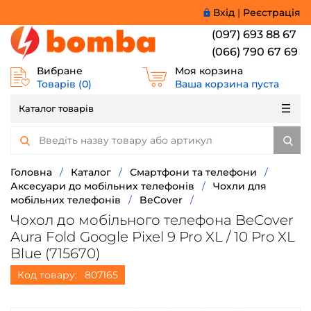
Вхід
|
Реєстрація
(097) 693 88 67
(066) 790 67 69
Вибране
Моя корзина
Товарів (
0
)
Ваша корзина пуста
Каталог товарів
Головна
/
Каталог
/
Смартфони та телефони
/
Аксесуари до мобільних телефонів
/
Чохли для
мобільних телефонів
/
BeCover
/
Чохол до мобільного телефона BeCover
Aura Fold Google Pixel 9 Pro XL / 10 Pro XL
Blue (715670)
Код товару:
807165