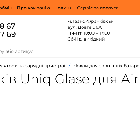
обмін
Про компанію
Новини
Сервіс та послуги
м. Івано-Франківськ
88 67
вул. Довга 96А
67 69
Пн-Пт: 10:00 – 17:00
Сб-Нд: вихідний
лятори та зарядні пристрої
/
Чохли для зовнішніх батар
в Uniq Glase для Air