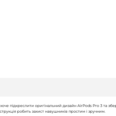
о хоче підкреслити оригінальний дизайн AirPods Pro 3 та збе
трукція робить захист навушників простим і зручним.