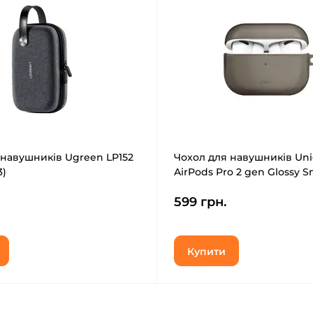
 навушників Ugreen LP152
Чохол для навушників Uni
3)
AirPods Pro 2 gen Glossy 
(8886463683590)
599 грн.
Купити