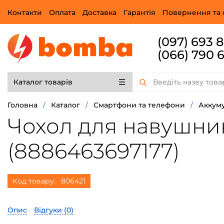
Контакти
Оплата
Доставка
Гарантія
Повернення та 
(097) 693 
(066) 790 
Каталог товарів
Головна
/
Каталог
/
Смартфони та телефони
/
Аккуму
Чохол для навушникі
(8886463697177)
Код товару:
806421
Опис
Відгуки (
0
)