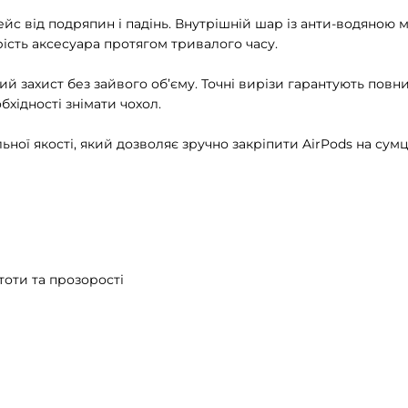
с від подряпин і падінь. Внутрішній шар із анти-водяною міт
рість аксесуара протягом тривалого часу.
й захист без зайвого об’єму. Точні вирізи гарантують повни
бхідності знімати чохол.
ої якості, який дозволяє зручно закріпити AirPods на сумці
тоти та прозорості