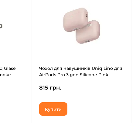
q Glase
Чохол для навушників Uniq Lino для
Smoke
AirPods Pro 3 gen Silicone Pink
(8886463696873)
815 грн.
Купити