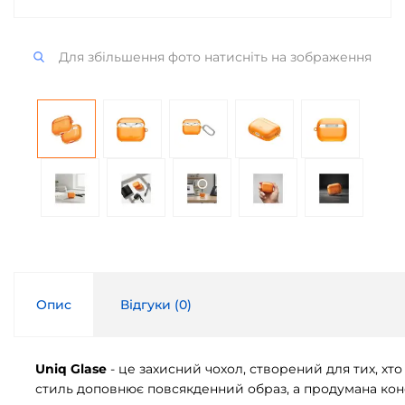
Для збільшення фото натисніть на зображення
Опис
Відгуки (
0
)
Uniq Glase
- це захисний чохол, створений для тих, хт
стиль доповнює повсякденний образ, а продумана конс