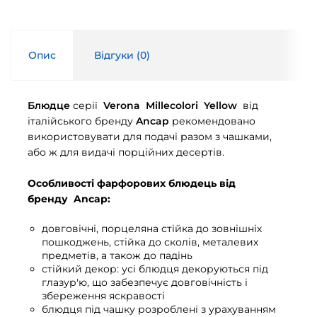
Опис
Відгуки (
0
)
Блюдце
серії
Verona Millecolori Yellow
від
італійського бренду
Ancap
рекомендовано
використовувати для подачі разом з чашками,
або ж для видачі порційних десертів.
Особливості фарфорових блюдець від
бренду
Ancap
:
довговічні, порцеляна стійка до зовнішніх
пошкоджень, стійка до сколів, металевих
предметів, а також до падінь
стійкий декор: усі блюдця декоруються під
глазур'ю, що забезпечує довговічність і
збереження яскравості
блюдця під чашку розроблені з урахуванням