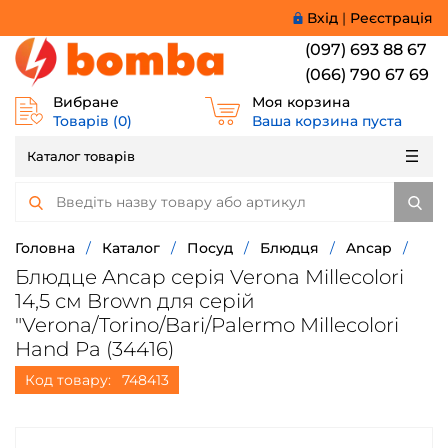
Вхід
|
Реєстрація
(097) 693 88 67
(066) 790 67 69
Вибране
Моя корзина
Товарів (
0
)
Ваша корзина пуста
Каталог товарів
Головна
/
Каталог
/
Посуд
/
Блюдця
/
Ancap
/
Блюдце Ancap серія Verona Millecolori
14,5 см Brown для серій
"Verona/Torino/Bari/Palermo Millecolori
Hand Pa (34416)
Код товару:
748413