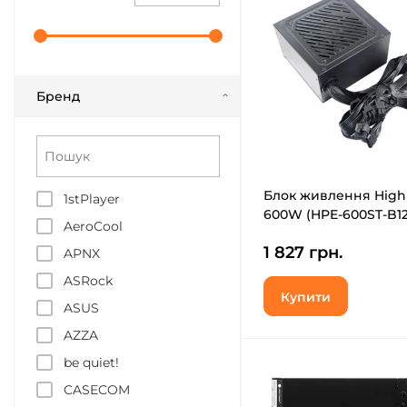
Бренд
Блок живлення Hig
1stPlayer
600W (HPE-600ST-B12
AeroCool
1 827 грн.
APNX
ASRock
Купити
ASUS
AZZA
be quiet!
CASECOM