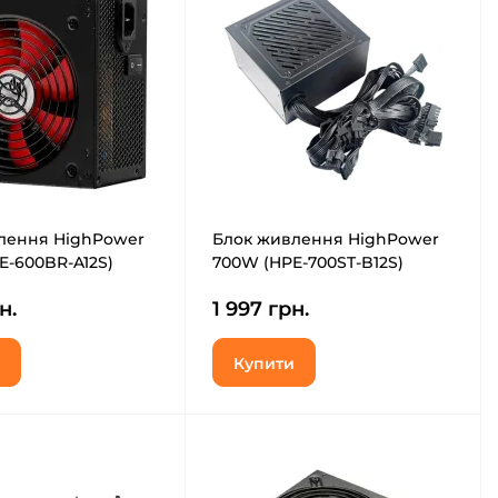
лення HighPower
Блок живлення HighPower
E-600BR-A12S)
700W (HPE-700ST-B12S)
н.
1 997 грн.
Купити