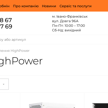
обмін
Про компанію
Новини
Сервіс та послуги
м. Івано-Франківськ
88 67
вул. Довга 96А
67 69
Пн-Пт: 10:00 – 17:00
Сб-Нд: вихідний
лення HighPower
ghPower