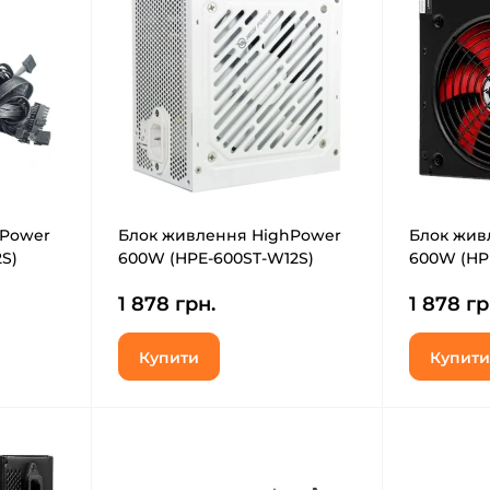
hPower
Блок живлення HighPower
Блок жив
S)
600W (HPE-600ST-W12S)
600W (HP
1 878 грн.
1 878 гр
Купити
Купити