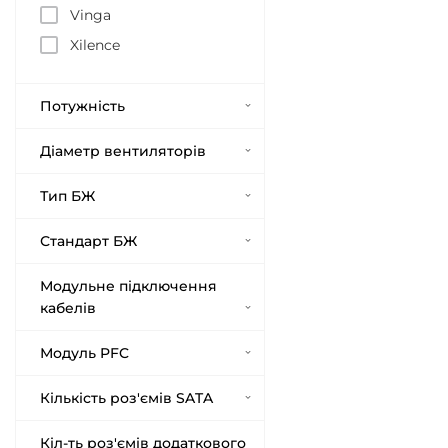
Vinga
Xilence
Потужність
Діаметр вентиляторів
Тип БЖ
Стандарт БЖ
Модульне підключення
кабелів
Модуль PFC
Кількість роз'ємів SATA
Кіл-ть роз'ємів додаткового