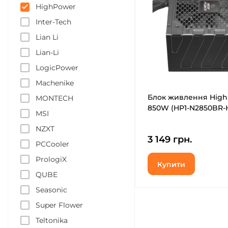
HighPower
Inter-Tech
Lian Li
Lian-Li
LogicPower
Machenike
Блок живлення Hig
MONTECH
850W (HP1-N2850BR-H
MSI
NZXT
3 149 грн.
PCCooler
PrologiX
Купити
QUBE
Seasonic
Super Flower
Teltonika