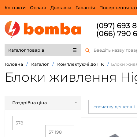
Контакти
Оплата
Доставка
Гарантія
Повернення та 
(097) 693 
(066) 790 
Каталог товарів
Головна
/
Каталог
/
Комплектуючі до ПК
/
Блоки жив
Блоки живлення Hi
Роздрібна ціна
спочатку дешевші
—