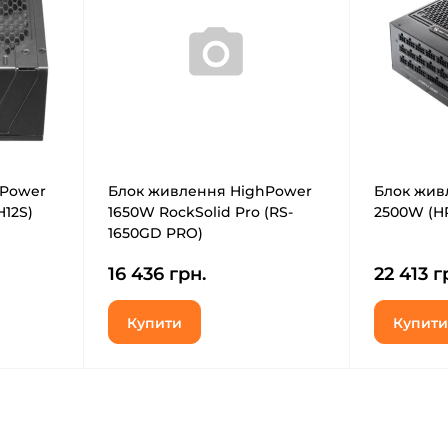
hPower
Блок живлення HighPower
Блок жив
12S)
1650W RockSolid Pro (RS-
2500W (HP
1650GD PRO)
16 436 грн.
22 413 г
Купити
Купити