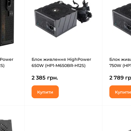
hPower
Блок живлення HighPower
Блок жив
S)
650W (HP1-M650BR-H12S)
750W (HP
2 385 грн.
2 789 гр
Купити
Купити