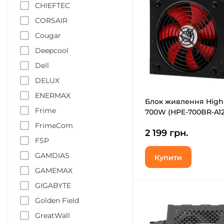
CHIEFTEC
CORSAIR
Cougar
Deepcool
Dell
DELUX
ENERMAX
Блок живлення Hig
Frime
700W (HPE-700BR-A12
FrimeCom
2 199 грн.
FSP
GAMDIAS
Купити
GAMEMAX
GIGABYTE
Golden Field
GreatWall