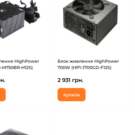
лення HighPower
Блок живлення HighPower
1-M750BR-H12S)
700W (HP1-J700GD-F12S)
н.
2 931 грн.
Купити