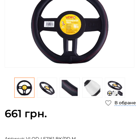
В обране
661 грн.
Артикул:
VLOD-LF2161 BK/RD M