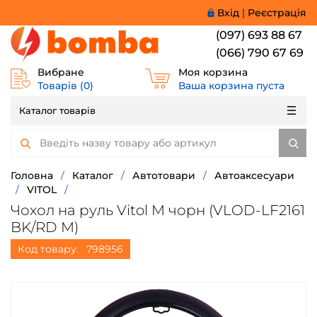
Вхід
|
Реєстрація
(097) 693 88 67
(066) 790 67 69
Вибране
Моя корзина
Товарів (
0
)
Ваша корзина пуста
Каталог товарів
Головна
/
Каталог
/
Автотовари
/
Автоаксесуари
/
VITOL
/
Чохол на руль Vitol M чорн (VLOD-LF2161
BK/RD M)
Код товару:
798956