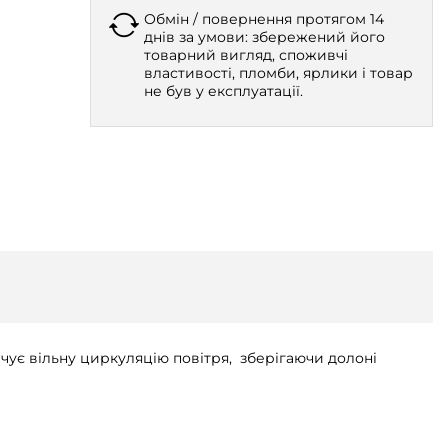
Обмін / повернення протягом 14
днів за умови: збережений його
товарний вигляд, споживчі
властивості, пломби, ярлики і товар
не був у експлуатації.
ує вільну циркуляцію повітря, зберігаючи долоні