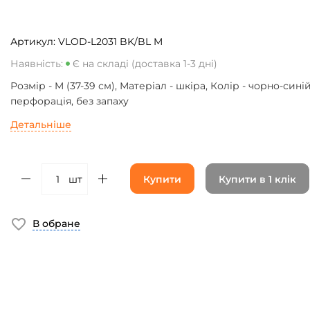
Артикул:
VLOD-L2031 BK/BL M
Наявність:
Є на складі (доставка 1-3 дні)
Розмір - M (37-39 см), Матеріал - шкіра, Колір - чорно-синій
перфорація, без запаху
Детальніше
шт
Купити
Купити в 1 клік
В обране