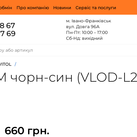
обмін
Про компанію
Новини
Сервіс та послуги
м. Івано-Франківськ
88 67
вул. Довга 96А
67 69
Пн-Пт: 10:00 – 17:00
Сб-Нд: вихідний
VITOL
/
 M чорн-син (VLOD-L
660 грн.