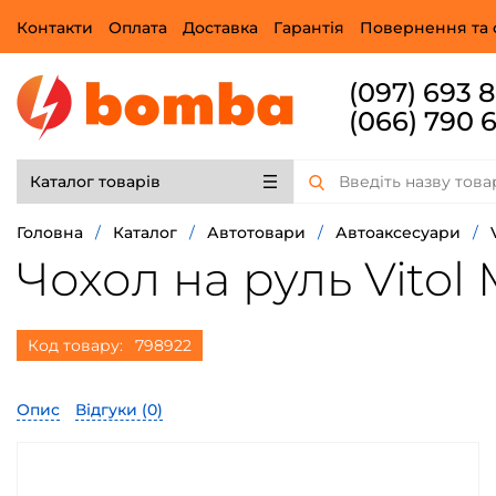
Контакти
Оплата
Доставка
Гарантія
Повернення та 
(097) 693 
(066) 790 
Каталог товарів
Головна
/
Каталог
/
Автотовари
/
Автоаксесуари
/
Чохол на руль Vitol
Код товару:
798922
Опис
Відгуки (
0
)