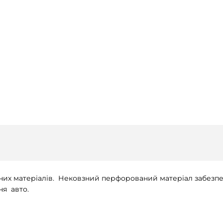
них матеріалів. Нековзний перфорований матеріал забезпеч
ня авто.