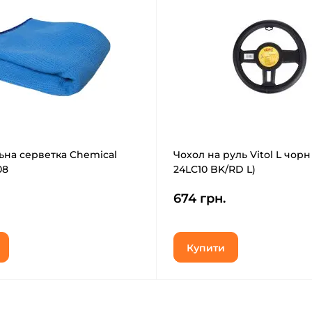
ьна серветка Chemical
Чохол на руль Vitol L чорн
08
24LC10 BK/RD L)
674 грн.
Купити