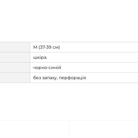
M (37-39 см)
шкіра
чорно-синій
без запаху, перфорація