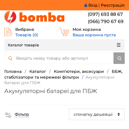
Вхід
|
Реєстрація
(097) 693 88 67
(066) 790 67 69
Вибране
Моя корзина
Товарів (
0
)
Ваша корзина пуста
Каталог товарів
Головна
/
Каталог
/
Комп'ютери, аксесуари
/
ББЖ,
стабілізатори та мережеві фільтри
/
Акумуляторні
батареї для ПБЖ
Акумуляторні батареї для ПБЖ
Фільтр