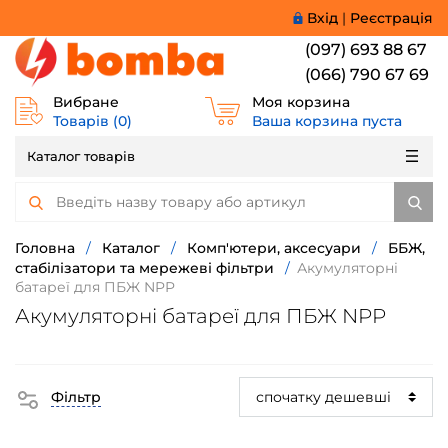
Вхід
|
Реєстрація
(097) 693 88 67
(066) 790 67 69
Вибране
Моя корзина
Товарів (
0
)
Ваша корзина пуста
Каталог товарів
Головна
/
Каталог
/
Комп'ютери, аксесуари
/
ББЖ,
стабілізатори та мережеві фільтри
/
Акумуляторні
батареї для ПБЖ NPP
Акумуляторні батареї для ПБЖ NPP
Фільтр