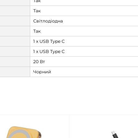
Так
Так
Світлодіодна
Так
1 x USB Type C
1 x USB Type C
20 Вт
Чорний