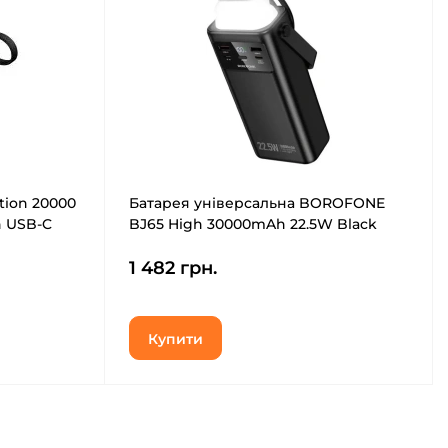
tion 20000
Батарея універсальна BOROFONE
n USB-C
BJ65 High 30000mAh 22.5W Black
(6941991122033)
1 482 грн.
Купити