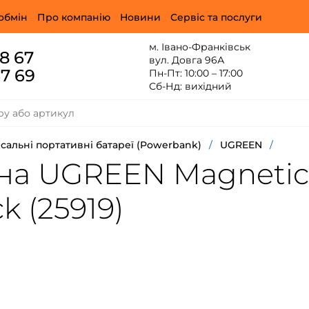
обмін
Про компанію
Новини
Сервіс та послуги
м. Івано-Франківськ
88 67
вул. Довга 96А
67 69
Пн-Пт: 10:00 – 17:00
Сб-Нд: вихідний
сальні портативні батареї (Powerbank)
/
UGREEN
/
на UGREEN Magnetic 
 (25919)