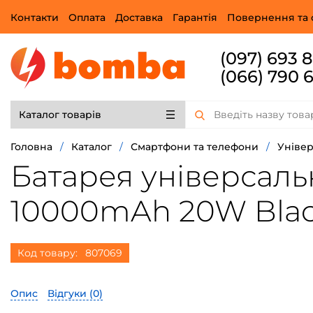
Контакти
Оплата
Доставка
Гарантія
Повернення та 
(097) 693 
(066) 790 
Каталог товарів
Головна
/
Каталог
/
Смартфони та телефони
/
Універ
Батарея універсаль
10000mAh 20W Black
Код товару:
807069
Опис
Відгуки (
0
)