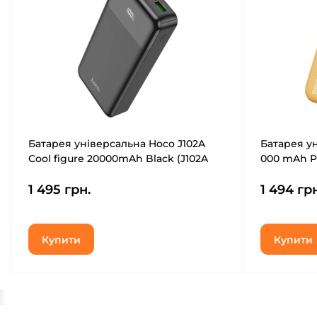
Батарея універсальна Hoco J102A
Батарея у
Cool figure 20000mAh Black (J102A
000 mAh P
20000mAh Black)
Watch Wir
1 495 грн.
1 494 гр
PB100LPA
Купити
Купити