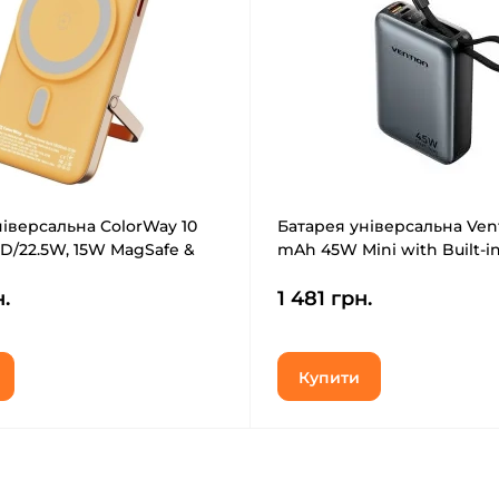
ніверсальна ColorWay 10
Батарея універсальна Ven
D/22.5W, 15W MagSafe &
mAh 45W Mini with Built-i
eless Amber (CW-
Cable Gray (FHGH0)
н.
1 481 грн.
2Y-WPDD)
Купити