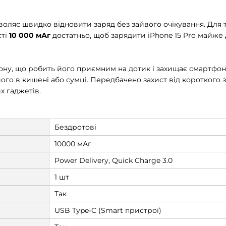
зволяє швидко відновити заряд без зайвого очікування. Для 
сті
10 000 мАг
достатньо, щоб зарядити iPhone 15 Pro майже
кону, що робить його приємним на дотик і захищає смартфон
ого в кишені або сумці. Передбачено захист від короткого 
х гаджетів.
Бездротові
10000 мАг
Power Delivery, Quick Charge 3.0
1 шт
Так
USB Type-C (Smart пристрої)