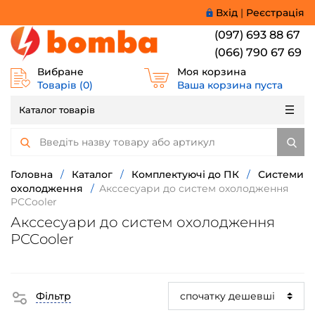
Вхід
|
Реєстрація
(097) 693 88 67
(066) 790 67 69
Вибране
Моя корзина
Товарів (
0
)
Ваша корзина пуста
Каталог товарів
Головна
/
Каталог
/
Комплектуючі до ПК
/
Системи
охолодження
/
Акссесуари до систем охолодження
PCCooler
Акссесуари до систем охолодження
PCCooler
Фільтр