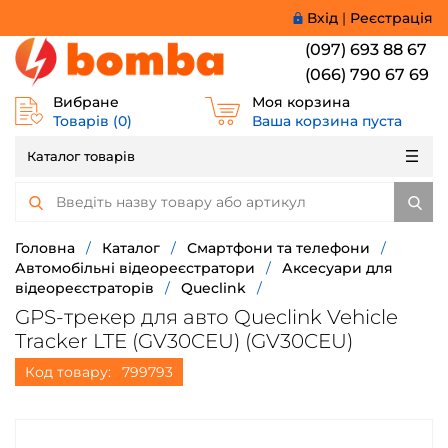
Вхід
|
Реєстрація
(097) 693 88 67
(066) 790 67 69
Вибране
Моя корзина
Товарів (
0
)
Ваша корзина пуста
Каталог товарів
Головна
/
Каталог
/
Смартфони та телефони
/
Автомобільні відеореєстратори
/
Аксесуари для
відеореєстраторів
/
Queclink
/
GPS-трекер для авто Queclink Vehicle
Tracker LTE (GV30CEU) (GV30CEU)
Код товару:
799793