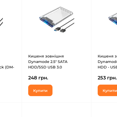
Кишеня зовнішня
Кишеня з
Dynamode 2.5" SATA
Dynamode
ck (DM-
HDD/SSD USB 3.0
HDD - USB
Transparent (DM-CAD-25316)
25319)
248 грн.
253 грн.
Купити
Купити