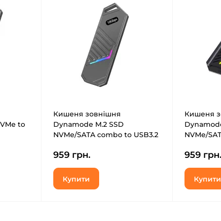
Кишеня зовнішня
Кишеня з
VMe to
Dynamode M.2 SSD
Dynamode
NVMe/SATA combo to USB3.2
NVMe/SATA
-CAD-
GEN2 USB-C (DM-CAD-SSD14)
Gen2 tool
959 грн.
959 грн
SSD16)
Купити
Купити