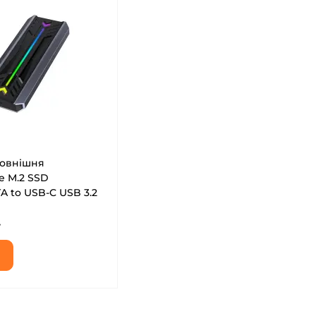
овнішня
 M.2 SSD
 to USB-C USB 3.2
-free (DM-CAD-
.