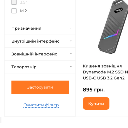
3.5"
M.2
Призначення
Внутрішній інтерфейс
Зовнішній інтерфейс
Кишеня зовнішня
Типорозмір
Dynamode M.2 SSD N
USB-C USB 3.2 Gen2
aluminum black (DM
Застосувати
895 грн.
SSD14-N)
Купити
Очистити фільтр