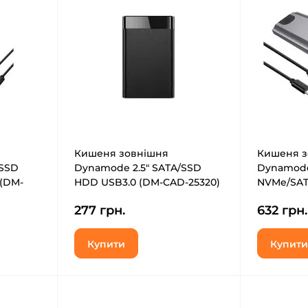
Кишеня зовнішня
Кишеня з
/SSD
Dynamode 2.5" SATA/SSD
Dynamode
 (DM-
HDD USB3.0 (DM-CAD-25320)
NVMe/SAT
GEN2 USB
277 грн.
632 грн.
SSD05)
Купити
Купити