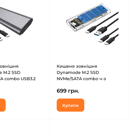
овнішня
Кишеня зовнішня
 M.2 SSD
Dynamode M.2 SSD
A combo USB3.2
NVMe/SATA combo ч-з
-C (DM-CAD-
USB3.2 GEN2 Type-C (DM-
699 грн.
CAD-SSD09)
Купити