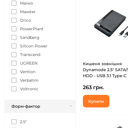
Maiwo
Maxxter
Orico
PowerPlant
Sandberg
Silicon Power
Transcend
UGREEN
Кишеня зовнішня
Dynamode 2.5" SATA
Vention
HDD - USB 3.1 Type-C
Verbatim
CAD-25317C)
263 грн.
Voltronic
Купити
Форм-фактор
2.5"