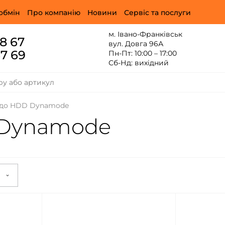
обмін
Про компанію
Новини
Сервіс та послуги
м. Івано-Франківськ
88 67
вул. Довга 96А
67 69
Пн-Пт: 10:00 – 17:00
Сб-Нд: вихідний
 до HDD Dynamode
 Dynamode