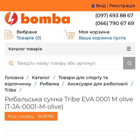
Вхід
|
Реєстрація
(097) 693 88 67
(066) 790 67 69
Вибране
Моя корзина
Товарів (
0
)
Ваша корзина пуста
Каталог товарів
Головна
/
Каталог
/
Товари для спорту та
відпочинку
/
Рибалка
/
Аксесуари для риболовлі
/
Tribe
/
Рибальська сумка Tribe EVA 0001 M olive
(T-JA-0001-M-olive)
Код товару:
808785