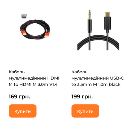
Кабель
Кабель
мультимедійний HDMI
мультимедійний USB-C
M to HDMI M 3.0m V1.4
to 3.5mm M 1.0m black
ferrite XoKo (XK-HDMI-
XoKo (AUX-002-BK)
169 грн.
199 грн.
30BK)
Купити
Купити