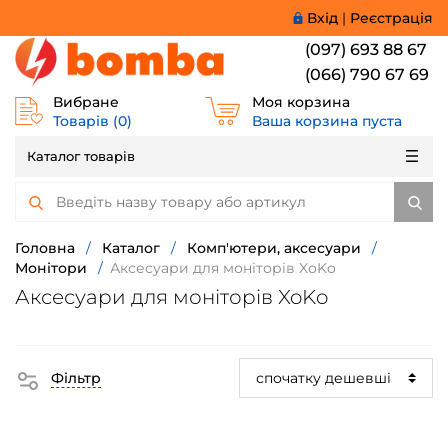
Вхід
|
Реєстрація
(097) 693 88 67
(066) 790 67 69
Вибране
Моя корзина
Товарів (
0
)
Ваша корзина пуста
Каталог товарів
Головна
/
Каталог
/
Комп'ютери, аксесуари
/
Монітори
/
Аксесуари для моніторів XoKo
Аксесуари для моніторів XoKo
Фільтр